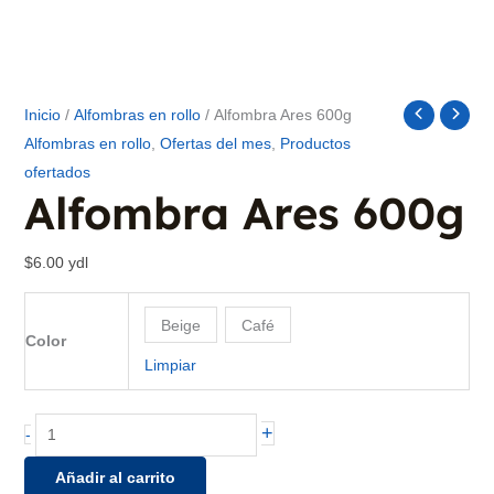
Inicio
/
Alfombras en rollo
/ Alfombra Ares 600g
Alfombras en rollo
,
Ofertas del mes
,
Productos
ofertados
Alfombra Ares 600g
$
6.00
ydl
Beige
Café
Color
Limpiar
Alfombra
+
-
Ares
Añadir al carrito
600g