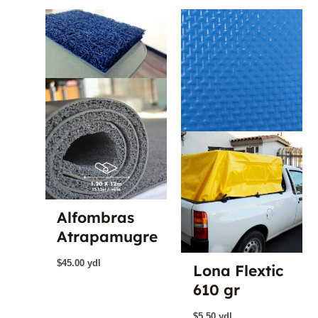
$5.75
hasta
$6.00
Alfombras
Atrapamugre
$
45.00
ydl
Lona Flextic
610 gr
$
5.50
ydl