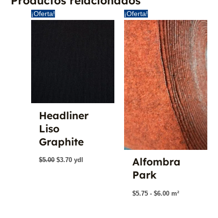
Productos relacionados
¡Oferta!
¡Oferta!
Headliner
Liso
Graphite
El
El
Alfombra
$
5.00
$
3.70
ydl
precio
precio
Park
original
actual
era:
es:
$5.00.
$3.70.
Rango
$
5.75
-
$
6.00
m²
de
precios:
desde