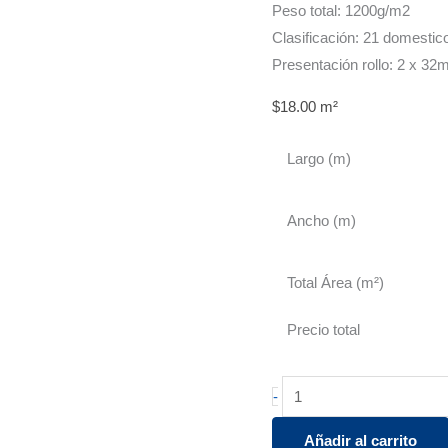
Peso total: 1200g/m2
Clasificación: 21 domesti
Presentación rollo: 2 x 32
$
18.00
m²
Largo (m)
Ancho (m)
Total Área (m²)
Precio total
Atlantic
-
Havanna
Añadir al carrito
Oak