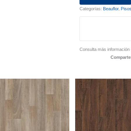
991M
Categorías:
Beauflor
,
Pisos
cantidad
Consulta más información 
Comparte 