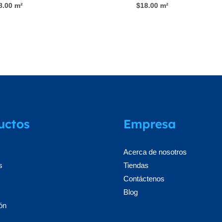
8.00
m²
$
18.00
m²
uctos
Empresa
Acerca de nosotros
s
Tiendas
Contáctenos
Blog
ón