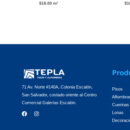
$
18.00
m²
$
1
Prod
71 Av. Norte #140A, Colonia Escalón,
Pisos
San Salvador, costado oriente al Centro
Alfombra
Comercial Galerías Escalón.
Cuerinas
Lonas
Decoraci