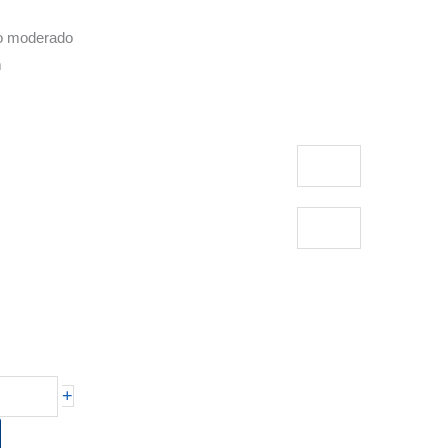
co moderado
m
+