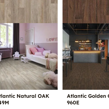
tlantic Natural OAK
Atlantic Golden
49M
960E