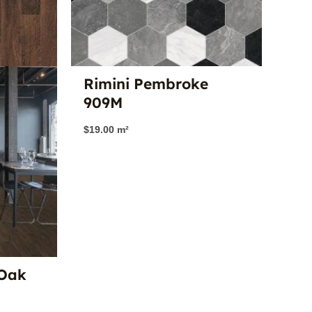
Rimini Pembroke
909M
$
19.00
m²
 Oak