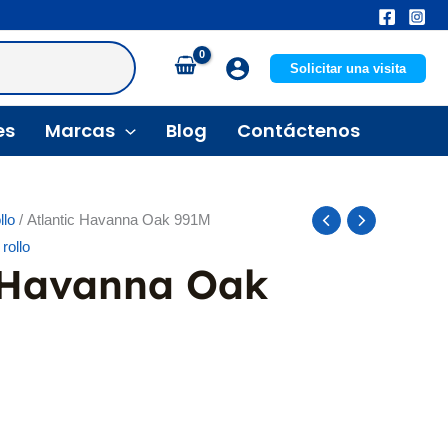
Solicitar una visita
es
Marcas
Blog
Contáctenos
llo
/ Atlantic Havanna Oak 991M
rollo
c Havanna Oak