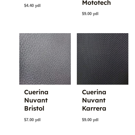
Mototech
$
4.40
ydl
$
9.00
ydl
Cuerina
Cuerina
Nuvant
Nuvant
Bristol
Karrera
$
7.00
ydl
$
9.00
ydl