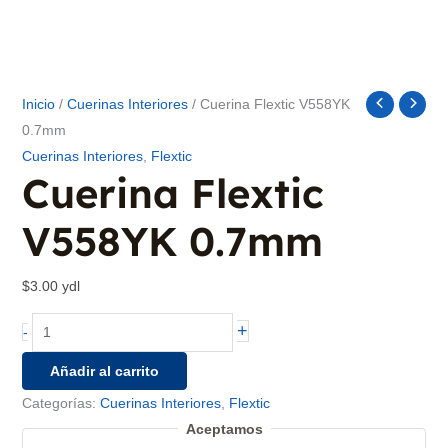
Inicio
/
Cuerinas Interiores
/ Cuerina Flextic V558YK
0.7mm
Cuerinas Interiores
,
Flextic
Cuerina Flextic
V558YK 0.7mm
$
3.00
ydl
Cuerina
+
-
Flextic
Añadir al carrito
V558YK
Categorías:
0.7mm
Cuerinas Interiores
,
Flextic
cantidad
Aceptamos