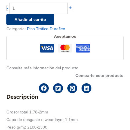
Duraflex
+
-
Forte
Añadir al carrito
Eco
Categoría:
Espiga
Piso Tráfico Duraflex
1.60m
Aceptamos
cantidad
Consulta más información del producto
Comparte este producto
Descripción
Grosor total 1.78-2mm
Capa de desgaste o wear layer 1.1mm
Peso g/m2 2100-2300