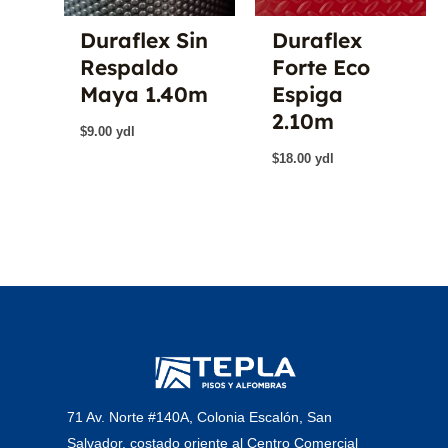
Duraflex Sin
Duraflex
Respaldo
Forte Eco
Maya 1.40m
Espiga
2.10m
$
9.00
ydl
$
18.00
ydl
71 Av. Norte #140A, Colonia Escalón, San
Salvador, costado oriente al Centro Comercial