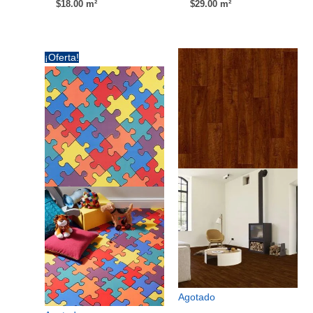
$
18.00
m²
$
29.00
m²
¡Oferta!
Agotado