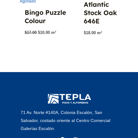
Agotado
Atlantic
Bingo Puzzle
Stock Oak
Colour
646E
El
El
$
17.00
$
10.00
m²
$
18.00
m²
precio
precio
original
actual
era:
es:
$17.00.
$10.00.
71 Av. Norte #140A, Colonia Escalón, San
Salvador, costado oriente al Centro Comercial
Galerías Escalón.