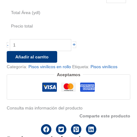
Total Área (ydl)
Precio total
Piso
+
-
Pana
Añadir al carrito
Gris
Categoría:
1.40m
Pisos vinílicos en rollo
Etiqueta:
Pisos vinílicos
sin
Aceptamos
respaldo
cantidad
Consulta más información del producto
Comparte este producto