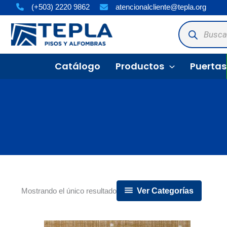
Ir
(+503) 2220 9862
atencionalcliente@tepla.org
al
Búsqueda
de
contenido
productos
Catálogo
Productos
Puertas
Ver Categorías
Mostrando el único resultado