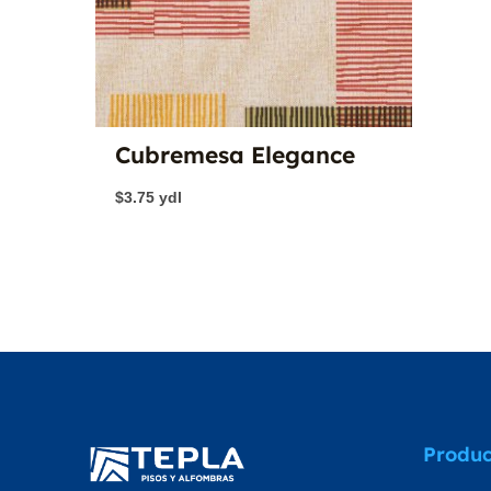
Cubremesa Elegance
$
3.75
ydl
Produc